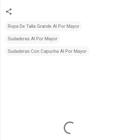
Ropa De Talla Grande Al Por Mayor
Sudaderas Al Por Mayor
Sudaderas Con Capucha Al Por Mayor
C
o
m
m
e
n
t
s