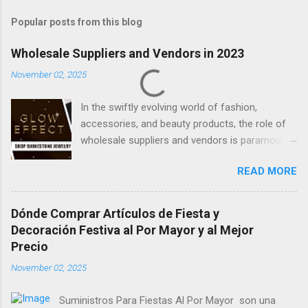
Popular posts from this blog
Wholesale Suppliers and Vendors in 2023
November 02, 2025
In the swiftly evolving world of fashion,
accessories, and beauty products, the role of
wholesale suppliers and vendors is paramount
in providing a diverse array of products to
READ MORE
retailers and businesses. Be it charming gift
bags, dazzling jewelry, chic clothing, or
essential cosmetics, the wholesale market
Dónde Comprar Artículos de Fiesta y
maintains its robustness in 2023. This article
Decoración Festiva al Por Mayor y al Mejor
delves into the universe of wholesale fashion,
Precio
accessories, and beauty products,
November 02, 2025
underscoring the importance of dependable
suppliers and exploring eminent platforms such
Suministros Para Fiestas Al Por Mayor son una
as FashionTIY, WeITuDisplay, and Wholesale05.